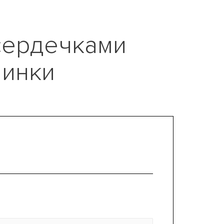
 сердечками
чинки