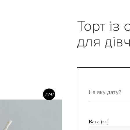
Торт із
для дів
DV-17
Вага (кг):