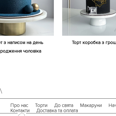
т з написом на день
Торт коробка з гро
родження чоловіка
Про нас
Торти
До свята
Макаруни
На
Контакти
Доставка та оплата