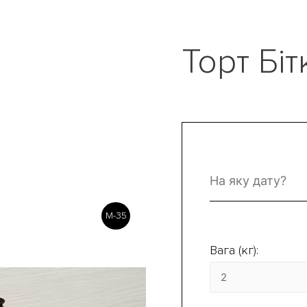
Торт Біт
M-35
Вага (кг):