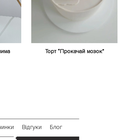
шима
Торт “Прокачай мозок”
чинки
Відгуки
Блог