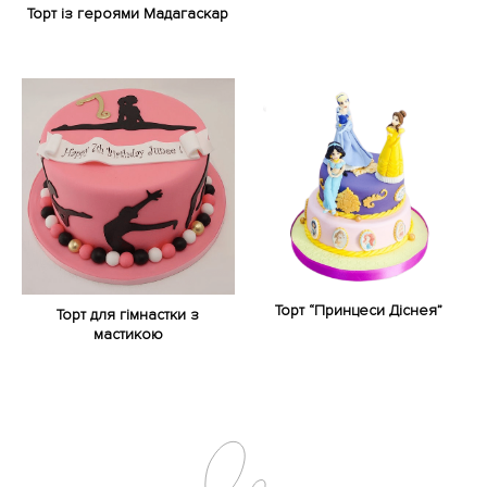
Торт із героями Мадагаскар
Торт “Принцеси Діснея”
Торт для гімнастки з
мастикою