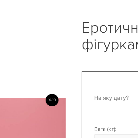
Еротичн
фігурка
X-19
Вага (кг):