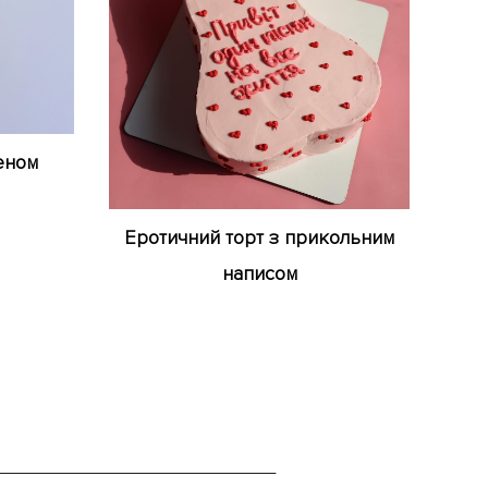
еном
Еротичний торт з прикольним
написом