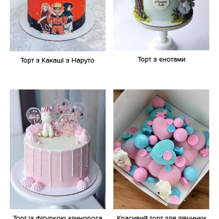
Торт з єнотами
Торт з Какаші з Наруто
Торт із фігуркою єдинорога
Красивий торт для дівчинки