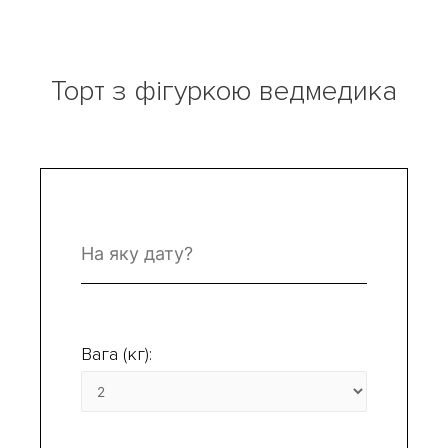
Торт з фігуркою ведмедика
Вага (кг):