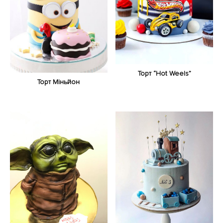
Торт “Hot Weels”
Торт Міньйон