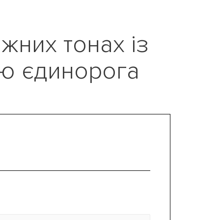
іжних тонах із
ю єдинорога