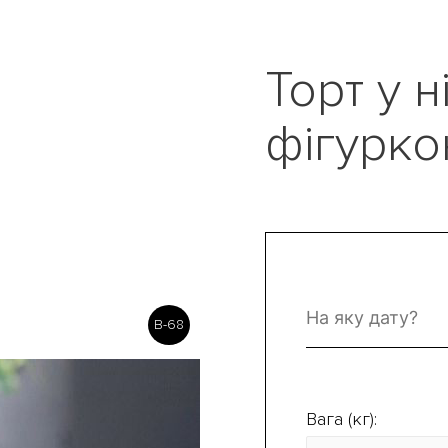
Торт у н
фігурко
B-68
Вага (кг):