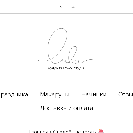
RU
UA
праздника
Макаруны
Начинки
Отз
Доставка и оплата
Главная
»
Свадебные торты