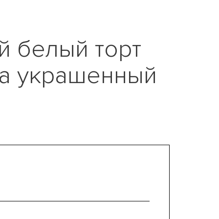
й белый торт
ма украшенный
и