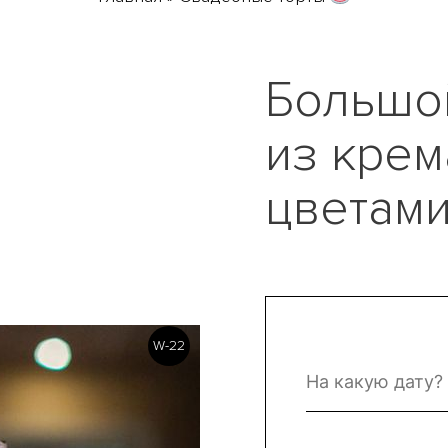
Большо
из кре
цветам
W-22