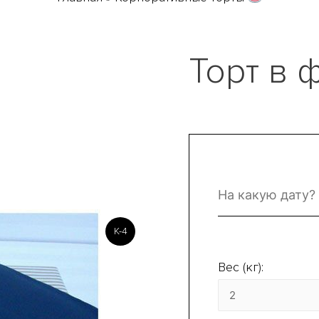
Торт в 
K-4
Вес (кг):