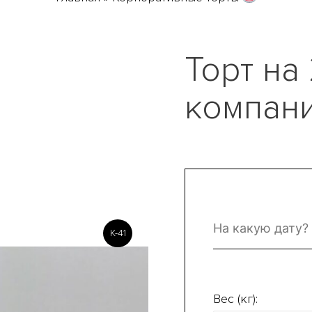
Торт на
компан
K-41
Вес (кг):