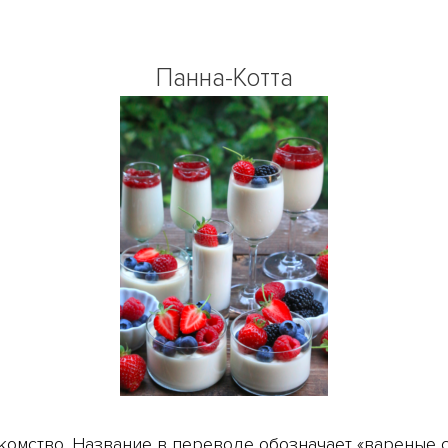
Панна-Котта
комство. Название в переводе обозначает «вареные с