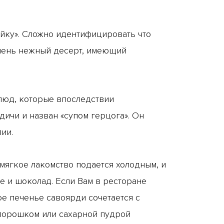
ойку». Сложно идентифицировать что
о очень нежный десерт, имеющий
блюд, которые впоследствии
дичи и назван «супом герцога». Он
ии.
мягкое лакомство подается холодным, и
 и шоколад. Если Вам в ресторане
ое печенье савоярди сочетается с
-порошком или сахарной пудрой