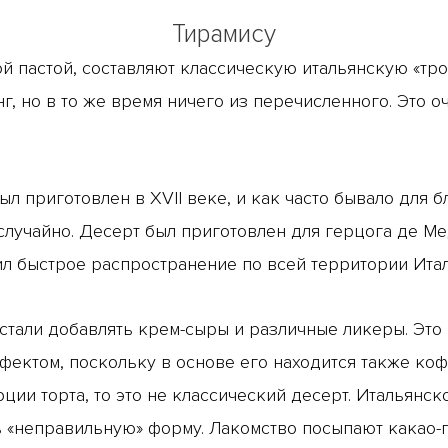
Тирамису
ой пастой, составляют классическую итальянскую «тр
удинг, но в то же время ничего из перечисленного. Эт
ыл приготовлен в XVII веке, и как часто бывало для 
случайно. Десерт был приготовлен для герцога де Ме
ил быстрое распространение по всей территории Итал
стали добавлять крем-сыры и различные ликеры. Это 
ктом, поскольку в основе его находится также кофе
ции торта, то это не классический десерт. Итальянск
ь «неправильную» форму. Лакомство посыпают какао