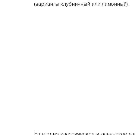
(варианты клубничный или лимонный).
Еще одно классическое итальянское ла