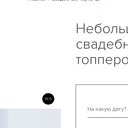
Неболь
свадебн
топпер
W-5