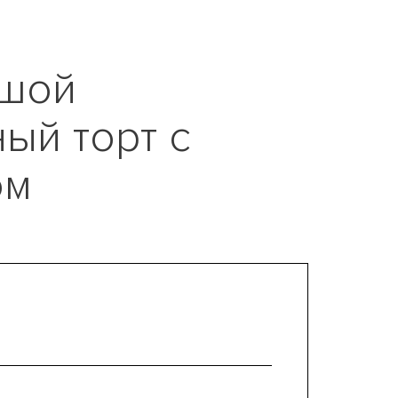
шой
ый торт с
ом