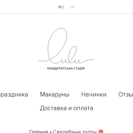
RU
UA
праздника
Макаруны
Начинки
Отз
Доставка и оплата
Главная
»
Свадебные торты