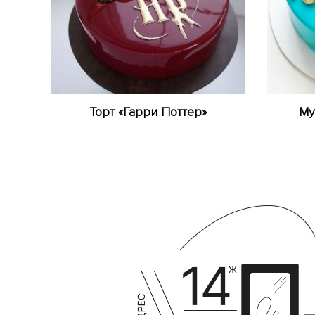
Торт «Гарри Поттер»
Му