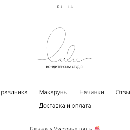
RU
UA
праздника
Макаруны
Начинки
Отз
Доставка и оплата
Главная
»
Муссовые торты