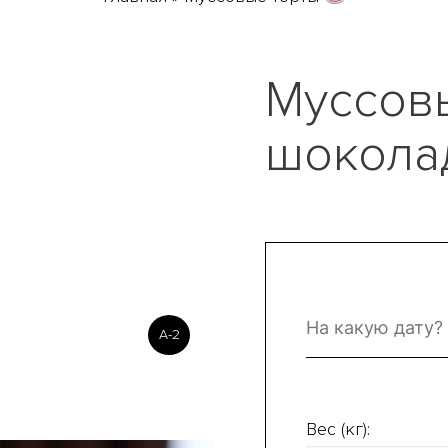
Муссовы
шокола
A-2
Вес (кг):