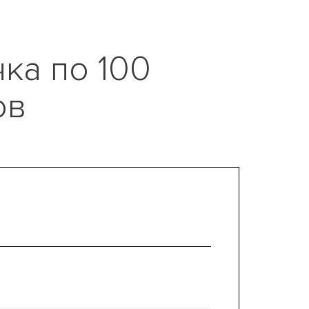
чка по 100
ов