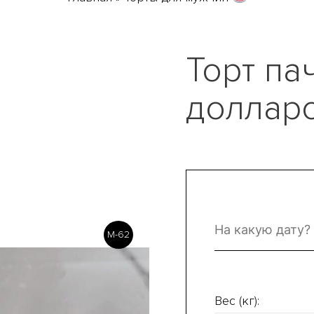
Торт па
доллар
M-62
Вес (кг):