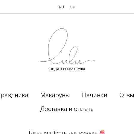
RU
UA
праздника
Макаруны
Начинки
Отз
Доставка и оплата
Главная
»
Торты для мужчин