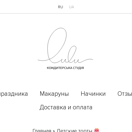
RU
UA
праздника
Макаруны
Начинки
Отз
Доставка и оплата
Главная
»
Детские торты