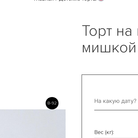
Торт на
мишкой
B-92
Вес (кг):